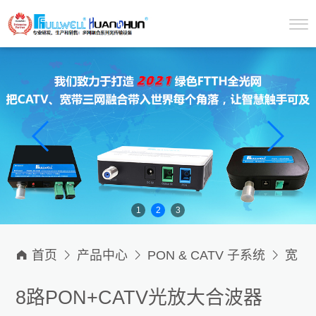
1
2
3

首页

产品中心

PON & CATV 子系统

宽
带CATV三网合一光纤放大合波器
8路PON+CATV光放大合波器