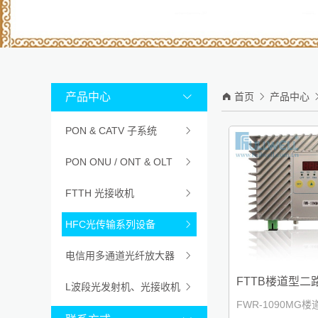
产品中心


首页

产品中心
PON & CATV 子系统

PON ONU / ONT & OLT

FTTH 光接收机

HFC光传输系列设备

电信用多通道光纤放大器

FTTB楼道型二
L波段光发射机、光接收机

FWR-1090MG