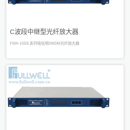
C波段中继型光纤放大器
FWA-1550L系列电信用DWDM光纤放大器