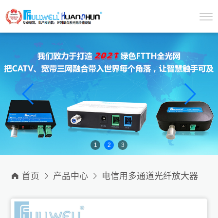
1
2
3

首页

产品中心

电信用多通道光纤放大器

电信用C波段光纤放大器