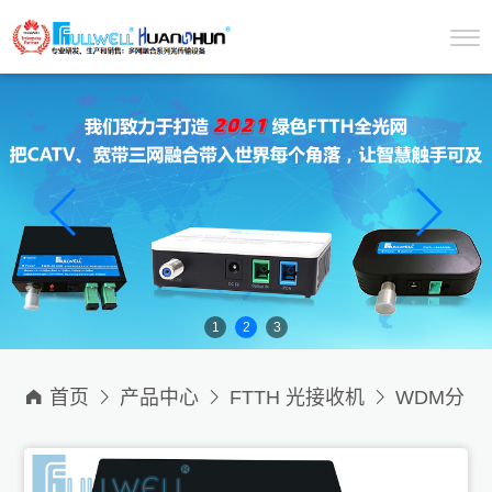
1
2
3

首页

产品中心

FTTH 光接收机

WDM分
波型光接收机系列