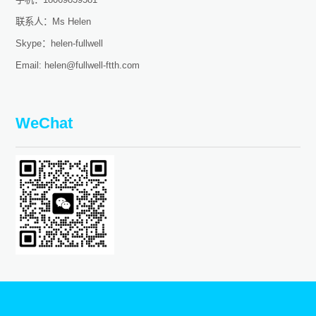
联系人：Ms Helen
Skype：helen-fullwell
Email: helen@fullwell-ftth.com
WeChat