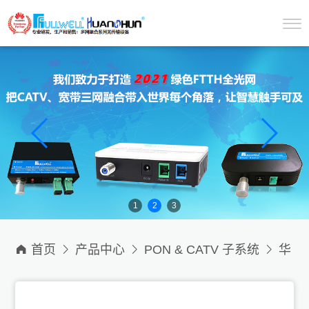
1
2
3

首页

产品中心

PON & CATV 子系统

华
为三网融合宽带+CATV系列方案